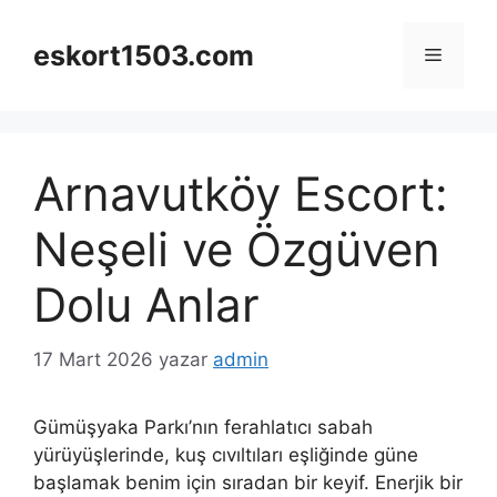
İçeriğe
atla
eskort1503.com
Menü
Arnavutköy Escort:
Neşeli ve Özgüven
Dolu Anlar
17 Mart 2026
yazar
admin
Gümüşyaka Parkı’nın ferahlatıcı sabah
yürüyüşlerinde, kuş cıvıltıları eşliğinde güne
başlamak benim için sıradan bir keyif. Enerjik bir