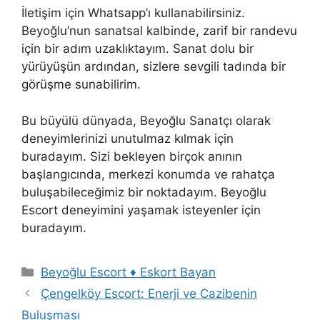
İletişim için Whatsapp’ı kullanabilirsiniz.
Beyoğlu’nun sanatsal kalbinde, zarif bir randevu
için bir adım uzaklıktayım. Sanat dolu bir
yürüyüşün ardından, sizlere sevgili tadında bir
görüşme sunabilirim.
Bu büyülü dünyada, Beyoğlu Sanatçı olarak
deneyimlerinizi unutulmaz kılmak için
buradayım. Sizi bekleyen birçok anının
başlangıcında, merkezi konumda ve rahatça
buluşabileceğimiz bir noktadayım. Beyoğlu
Escort deneyimini yaşamak isteyenler için
buradayım.
Kategoriler
Beyoğlu Escort ♦️ Eskort Bayan
Çengelköy Escort: Enerji ve Cazibenin
Buluşması