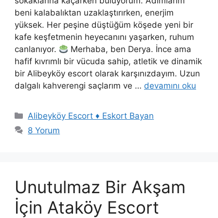
sokaklarına kaçarken buluyorum. Adımlarım
beni kalabalıktan uzaklaştırırken, enerjim
yüksek. Her peşine düştüğüm köşede yeni bir
kafe keşfetmenin heyecanını yaşarken, ruhum
canlanıyor.
Merhaba, ben Derya. İnce ama
hafif kıvrımlı bir vücuda sahip, atletik ve dinamik
bir Alibeyköy escort olarak karşınızdayım. Uzun
dalgalı kahverengi saçlarım ve …
devamını oku
Kategoriler
Alibeyköy Escort ♦️ Eskort Bayan
8 Yorum
Unutulmaz Bir Akşam
İçin Ataköy Escort