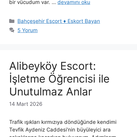
bir vücudum var. …
devamını oku
Kategoriler
Bahçeşehir Escort ♦️ Eskort Bayan
5 Yorum
Alibeyköy Escort:
İşletme Öğrencisi ile
Unutulmaz Anlar
14 Mart 2026
Trafik ışıkları kırmızıya döndüğünde kendimi
Tevfik Aydeniz Caddesi’nin büyüleyici ara